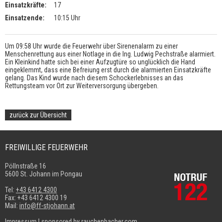
Einsatzkräfte:
17
Einsatzende:
10:15 Uhr
Um 09:58 Uhr wurde die Feuerwehr über Sirenenalarm zu einer
Menschenrettung aus einer Notlage in die Ing. Ludwig Pechstraße alarmiert.
Ein Kleinkind hatte sich bei einer Aufzugtüre so unglücklich die Hand
eingeklemmt, dass eine Befreiung erst durch die alarmierten Einsatzkräfte
gelang. Das Kind wurde nach diesem Schockerlebnisses an das
Rettungsteam vor Ort zur Weiterversorgung übergeben.
zurück zur Übersicht
FREIWILLIGE FEUERWEHR
Pöllnstraße 16
5600 St. Johann im Pongau
Tel:
+43 6412 4300
Fax: +43 6412 4300 19
Mail:
info@ff-stjohann.at
Impressum
|
sponsored by rauchenbacher.com