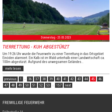
Donnerstag - 25.05.2023
TIERRETTUNG - KUH ABGESTÜRZT
Um 19:26 Uhr wurde die Feuerwehr zu einer Tierrettung in das Ortsgebiet
Einöden alarmiert. Ein Kalb ist im Wald unterhalb einer Landwirtschaft ca.
100m abgestürzt. Aufgrund des unwegsamen Geländes...
mehr lesen
…
previous
1
36
37
38
39
40
41
42
43
44
45
46
…
47
48
49
50
51
52
53
157
next
FREIWILLIGE FEUERWEHR